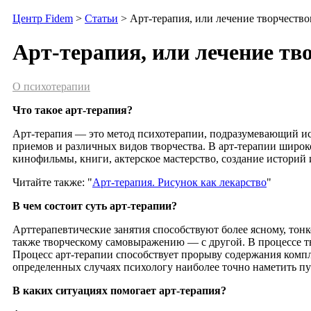
Центр Fidem
>
Статьи
> Арт-терапия, или лечение творчеств
Арт-терапия, или лечение тв
О психотерапии
Что такое арт-терапия?
Арт-терапия — это метод психотерапии, подразумевающий ис
приемов и различных видов творчества. В арт-терапии широк
кинофильмы, книги, актерское мастерство, создание историй 
Читайте также: "
Арт-терапия. Рисунок как лекарство
"
В чем состоит суть арт-терапии?
Арттерапевтические занятия способствуют более ясному, тон
также творческому самовыражению — с другой. В процессе тво
Процесс арт-терапии способствует прорыву содержания комп
определенных случаях психологу наиболее точно наметить п
В каких ситуациях помогает арт-терапия?