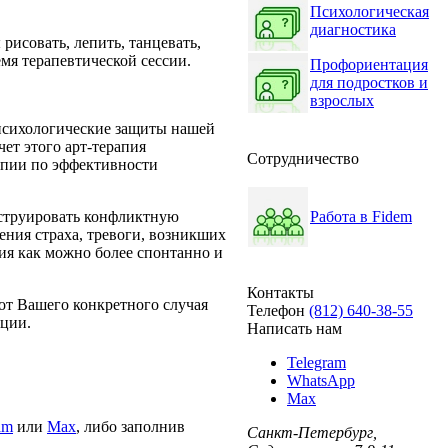
Психологическая
диагностика
рисовать, лепить, танцевать,
емя терапевтической сессии.
Профориентация
для подростков и
взрослых
 психологические защиты нашей
ет этого арт-терапия
Сотрудничество
рапии по эффективности
нструировать конфликтную
Работа в Fidem
ения страха, тревоги, возникших
ия как можно более спонтанно и
Контакты
от Вашего конкретного случая
Телефон
(812)
640-38-55
кции.
Написать нам
Telegram
WhatsApp
Max
am
или
Max
, либо заполнив
Санкт-Петербург,