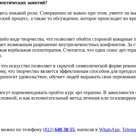
певтических занятий?
десь никакой роли. Совершенно не важно при этом, умеете ли вы 
ский процесс, а также то обсуждение, которое происходит во вр
ибо виде творчества, что позволяет обойти стороной коварные
лает возможным разрешение внутриличностных конфликтов. За сч
кая вербальная психотерапия. Считается, что один сеанс арт-те
.
, что искусство позволяет в скрытой символической форме реко
у, что творчество является эффективным способом для преодол
приносит удовольствие, обучает людей выражать свои переживан
огут порекомендовать пройти курс арт-терапии. В зависимости 
основной, и как вспомогательный метод лечения или психокорре
можно по телефону
(812)
640-38-55
, написав в
WhatsApp
,
Telegr