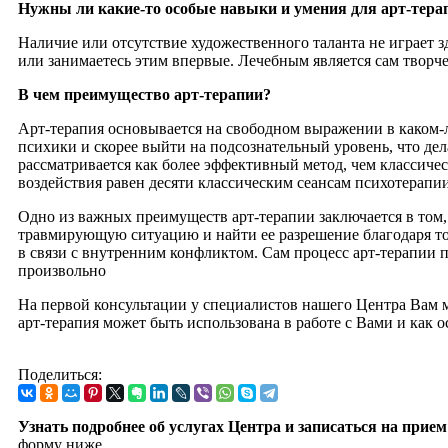
Нужны ли какие-то особые навыки и умения для арт-тера
Наличие или отсутствие художественного таланта не играет з
или занимаетесь этим впервые. Лечебным является сам творче
В чем преимущество арт-терапии?
Арт-терапия основывается на свободном выражении в каком-л
психики и скорее выйти на подсознательный уровень, что де
рассматривается как более эффективный метод, чем классичес
воздействия равен десяти классическим сеансам психотерапии
Одно из важных преимуществ арт-терапии заключается в том
травмирующую ситуацию и найти ее разрешение благодаря том
в связи с внутренним конфликтом. Сам процесс арт-терапии 
произвольно
На первой консультации у специалистов нашего Центра Вам м
арт-терапия может быть использована в работе с Вами и как 
Поделиться:
Узнать подробнее об услугах Центра и записаться на прием
форму ниже.