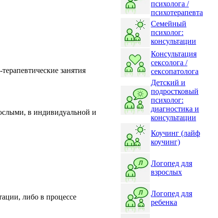
психолога /
психотерапевта
Семейный
психолог:
консультации
Консультация
сексолога /
-терапевтические занятия
сексопатолога
.
Детский и
подростковый
психолог:
диагностика и
рослыми, в индивидуальной и
консультации
Коучинг (лайф
коучинг)
Логопед для
взрослых
Логопед для
тации, либо в процессе
ребенка