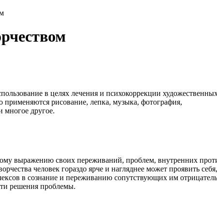
ом
орчеством
пользование в целях лечения и психокоррекции художественны
о применяются рисование, лепка, музыка, фотография,
и многое другое.
кому выражению своих переживаний, проблем, внутренних проти
рчества человек гораздо ярче и нагляднее может проявить себя,
лексов в сознание и переживанию сопутствующих им отрицатель
ути решения проблемы.